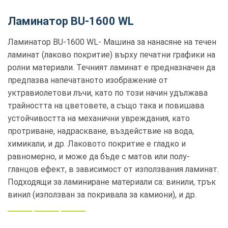
Ламинатор BU-1600 WL
Ламинатор BU-1600 WL- Машина за нанасяне на течен
ламинат (лаково покритие) върху печатни графики на
ролни материали. Течният ламинат е предназначен да
предпазва напечатаното изображение от
уктравиолетови лъчи, като по този начин удължава
трайността на цветовете, а също така и повишава
устойчивостта на механични увреждания, като
протриване, надраскване, въздействие на вода,
химикали, и др. Лаковото покритие е гладко и
равномерно, и може да бъде с матов или полу-
гланцов ефект, в зависимост от използвания ламинат.
Подходящи за ламиниране материали са: винили, трък
винил (използван за покривала за камиони), и др.