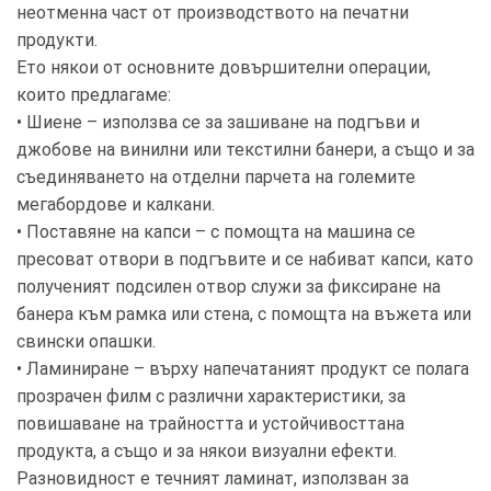
неотменна част от производството на печатни
продукти.
Ето някои от основните довършителни операции,
които предлагаме:
• Шиене – използва се за зашиване на подгъви и
джобове на винилни или текстилни банери, а също и за
съединяването на отделни парчета на големите
мегабордове и калкани.
• Поставяне на капси – с помощта на машина се
пресоват отвори в подгъвите и се набиват капси, като
полученият подсилен отвор служи за фиксиране на
банера към рамка или стена, с помощта на въжета или
свински опашки.
• Ламиниране – върху напечатаният продукт се полага
прозрачен филм с различни характеристики, за
повишаване на трайността и устойчивосттана
продукта, а също и за някои визуални ефекти.
Разновидност е течният ламинат, използван за