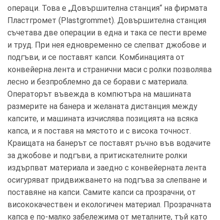
операци. Това е „Довършителна станция“ на фирмата
Пластгромет (Plastgrommet). Довършителна станция
съчетава две операции в една и така се пести време
и труд. При нея едновременно се слепват джобове и
подгъви, и се поставят капси. Комбинацията от
конвейерна лента и странични маси с ролки позволява
лесно и безпроблемно да се борави с материала.
Операторът въвежда в компютъра на машината
размерите на банера и желаната дистанция между
капсите, и машината изчислява позицията на всяка
капса, и я поставя на мястото и с висока точност.
Краищата на банерът се поставят ръчно във водачите
за джобове и подгъви, а притискателните ролки
издърпват материала и заедно с конвейерната лента
осигуряват придвижването на подгъва за слепване и
поставяне на капси. Самите капси са прозрачни, от
висококачествен и екологичен материал. Прозрачната
капса е по-малко забележима от металните, тъй като