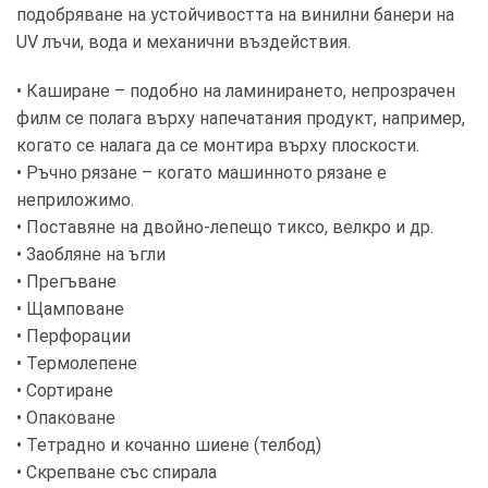
подобряване на устойчивостта на винилни банери на
UV лъчи, вода и механични въздействия.
• Каширане – подобно на ламинирането, непрозрачен
филм се полага върху напечатания продукт, например,
когато се налага да се монтира върху плоскости.
• Ръчно рязане – когато машинното рязане е
неприложимо.
• Поставяне на двойно-лепещо тиксо, велкро и др.
• Заобляне на ъгли
• Прегъване
• Щамповане
• Перфорации
• Термолепене
• Сортиране
• Опаковане
• Тетрадно и кочанно шиене (телбод)
• Скрепване със спирала