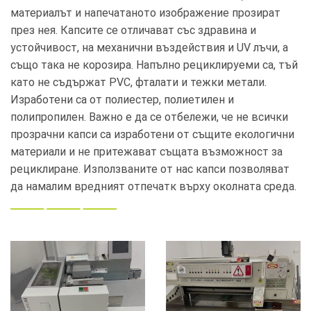
материалът и напечатаното изображение прозират
през нея. Капсите се отличават със здравина и
устойчивост, на механични въздействия и UV лъчи, а
също така не корозира. Напълно рециклируеми са, тъй
като не съдържат PVC, фталати и тежки метали.
Изработени са от полиестер, полиетилен и
полипропилен. Важно е да се отбележи, че не всички
прозрачни капси са изработени от същите екологични
материали и не притежават същата възможност за
рециклиране. Използваните от нас капси позволяват
да намалим вредният отпечатк върху околната среда.