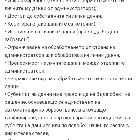
• Информираност (във връзка с обработването на
личните му данни от администратора);
• Достъп до собствените си лични данни;
• Коригиране (ако данните са неточни);
• Изтриване на личните данни (право „да бъдеш
забравен“);
• Ограничаване на обработването от страна на
администратора или обработващия лични данни;
• Преносимост на личните данни между отделните
администратори;
• Възражение спрямо обработването на негови лични
данни;
• Субектът на данни има право и да не бъде обект на
решение, основаващо се единствено на
автоматизирано обработване, включващо
профилиране, което поражда правни последствия за
субекта на данните или по подобен начин го засяга в
значителна степен;