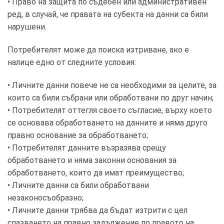
• Право на защита по съдебен или административен
ред, в случай, че правата на субекта на данни са били
нарушени.
Потребителят може да поиска изтриване, ако е
налице едно от следните условия:
• Личните данни повече не са необходими за целите, за
които са били събрани или обработвани по друг начин;
• Потребителят оттегля своето съгласие, върху което
се основава обработването на данните и няма друго
правно основание за обработването;
• Потребителят данните възразява срещу
обработването и няма законни основания за
обработването, които да имат преимущество;
• Личните данни са били обработвани
незаконосъобразно;
• Личните данни трябва да бъдат изтрити с цел
спазването на правно задължение по правото на