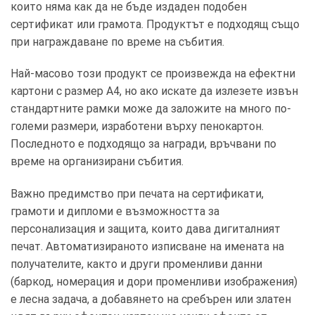
които няма как да не бъде издаден подобен
сертификат или грамота. Продуктът е подходящ също
при награждаване по време на събития.
Най-масово този продукт се произвежда на ефектни
картони с размер А4, но ако искате да излезете извън
стандартните рамки може да заложите на много по-
големи размери, изработени върху пенокартон.
Последното е подходящо за награди, връчвани по
време на организирани събития.
Важно предимство при печата на сертификати,
грамоти и дипломи е възможността за
персонализация и защита, които дава дигиталният
печат. Автоматизираното изписване на имената на
получателите, както и други променливи данни
(баркод, номерация и дори променливи изображения)
е лесна задача, а добавянето на сребърен или златен