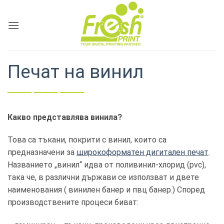
Skip
to
content
Печат на винил
Какво представлява винила?
Това са тъкани, покрити с винил, които са
предназначени за
широкоформатен дигитален печат
.
Названието „винил“ идва от поливинил-хлорид (pvc),
така че, в различни държави се използват и двете
наименования ( винилен банер и пвц банер.) Според
производствените процеси биват: