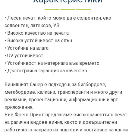
• Лесен печат, който може да е солвентен, еко-
солвентен, латексов, УВ
• Високо качество на печата
• Висока устойчивост на опън
• Устойчив на влага
• UV устойчивост
• Устойчивост на материала във времето
• Дълготрайна гаранция за качество
Винилният банер е подходящ за билбордове,
мегабордове, калкани, трансперанти и много други
рекламни, презентационни, информационни и арт
приложения.
Във Фреш Принт предлагаме висококачествен печат
на ралични видове винил, както и довършителни
работи като направа на подгъви и поставяне на капси