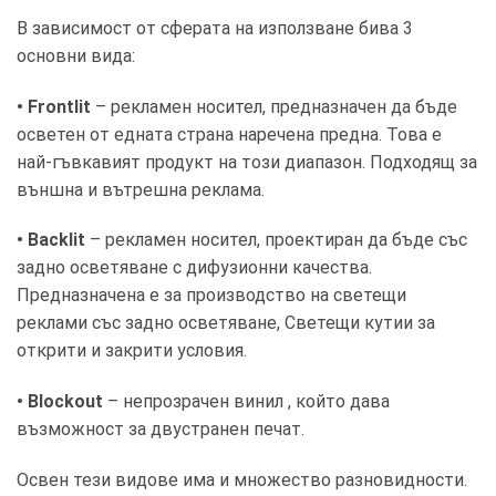
В зависимост от сферата на използване бива 3
основни вида:
• Frontlit
– рекламен носител, предназначен да бъде
осветен от едната страна наречена предна. Това е
най-гъвкавият продукт на този диапазон. Подходящ за
външна и вътрешна реклама.
• Backlit
– рекламен носител, проектиран да бъде със
задно осветяване с дифузионни качества.
Предназначена е за производство на светещи
реклами със задно осветяване, Светещи кутии за
открити и закрити условия.
• Blockout
– непрозрачен винил , който дава
възможност за двустранен печат.
Освен тези видове има и множество разновидности.