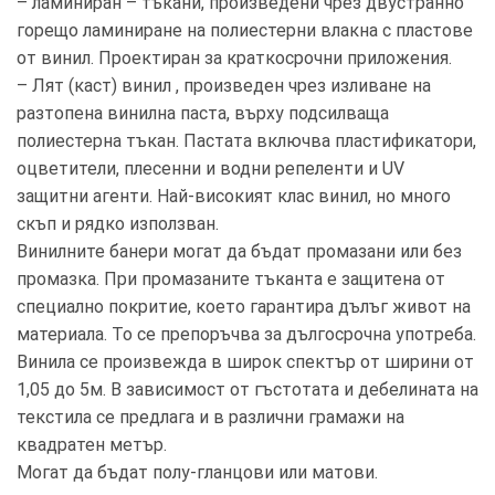
– ламиниран – тъкани, произведени чрез двустранно
горещо ламиниране на полиестерни влакна с пластове
от винил. Проектиран за краткосрочни приложения.
– Лят (каст) винил , произведен чрез изливане на
разтопена винилна паста, върху подсилваща
полиестерна тъкан. Пастата включва пластификатори,
оцветители, плесенни и водни репеленти и UV
защитни агенти. Най-високият клас винил, но много
скъп и рядко използван.
Винилните банери могат да бъдат промазани или без
промазка. При промазаните тъканта е защитена от
специално покритие, което гарантира дълъг живот на
материала. То се препоръчва за дългосрочна употреба.
Винила се произвежда в широк спектър от ширини от
1,05 до 5м. В зависимост от гъстотата и дебелината на
текстила се предлага и в различни грамажи на
квадратен метър.
Могат да бъдат полу-гланцови или матови.